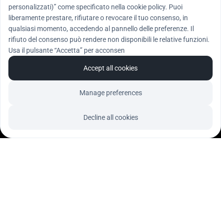
personalizzati)” come specificato nella cookie policy. Puoi
liberamente prestare, rifiutare o revocare il tuo consenso, in
qualsiasi momento, accedendo al pannello delle preferenze. Il
rifiuto del consenso può rendere non disponibili le relative funzioni.
Usa il pulsante “Accetta” per acconsen
Accept all cookies
Manage preferences
Decline all cookies
Giovedì 23 gennaio alle ore 17.30
Via 2 Abeti 20 - Ferrara | presso 
Azienda "Dattero Luce"