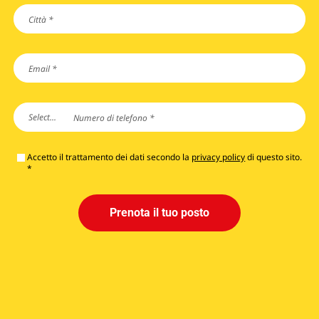
Città
*
Email
*
Numero
di
Select...
phone-prefix
telefono
*
Accetto il trattamento dei dati secondo la
privacy policy
di questo sito.
*
Prenota il tuo posto