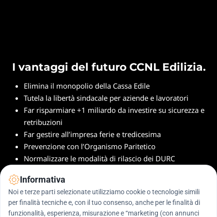
I vantaggi del futuro CCNL Edilizia.
Elimina il monopolio della 
Cassa Edile
Tutela la libertà sindacale 
per aziende e lavoratori
Far risparmiare +1 miliardo da investire su sicurezza e 
retribuzioni
Far gestire all’impresa ferie e tredicesima
Prevenzione con l’Organismo Paritetico
Normalizzare le modalità di rilascio dei DURC
Informativa
Partecipa all'evento
Noi e terze parti selezionate utilizziamo cookie o tecnologie simili
per finalità tecniche e, con il tuo consenso, anche per le finalità di
funzionalità, esperienza, misurazione e “marketing (con annunci